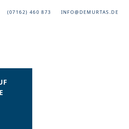
(07162) 460 873
INFO@DEMURTAS.DE
NG
UF
E